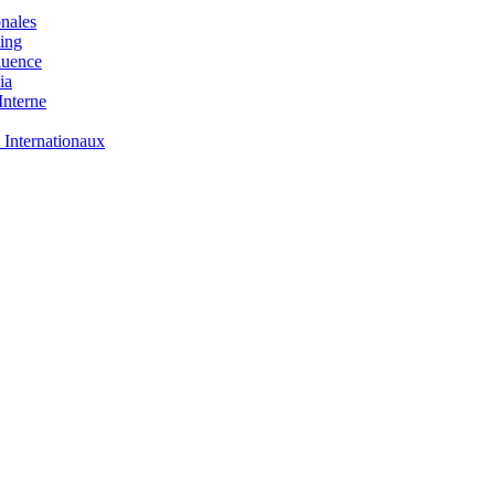
nales
ing
luence
ia
nterne
 Internationaux