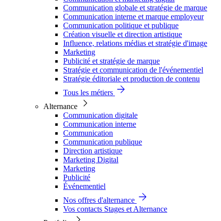
Communication globale et stratégie de marque
Communication interne et marque employeur
Communication politique et publique
Création visuelle et direction artistique
Influence, relations médias et stratégie d'image
Marketing
Publicité et stratégie de marque
Stratégie et communication de l'événementiel
Stratégie éditoriale et production de contenu
Tous les métiers
Alternance
Communication digitale
Communication interne
Communication
Communication publique
Direction artistique
Marketing Digital
Marketing
Publicité
Événementiel
Nos offres d'alternance
Vos contacts Stages et Alternance