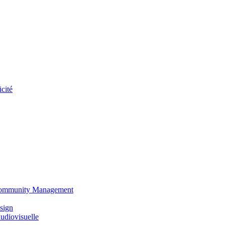
cité
 Community Management
sign
udiovisuelle