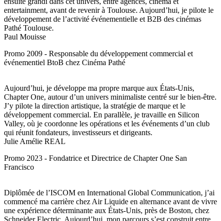
ensuite grandi dans cet univers, entre agences, cinéma et
entertainment, avant de revenir à Toulouse. Aujourd’hui, je pilote le
développement de l’activité événementielle et B2B des cinémas
Pathé Toulouse.
Paul Mouisse
Promo 2009 - Responsable du développement commercial et
événementiel BtoB chez Cinéma Pathé
Aujourd’hui, je développe ma propre marque aux États-Unis,
Chapter One, autour d’un univers minimaliste centré sur le bien-être.
J’y pilote la direction artistique, la stratégie de marque et le
développement commercial. En parallèle, je travaille en Silicon
Valley, où je coordonne les opérations et les événements d’un club
qui réunit fondateurs, investisseurs et dirigeants.
Julie Amélie REAL
Promo 2023 - Fondatrice et Directrice de Chapter One San
Francisco
Diplômée de l’ISCOM en International Global Communication, j’ai
commencé ma carrière chez Air Liquide en alternance avant de vivre
une expérience déterminante aux États-Unis, près de Boston, chez
Schneider Electric. Aujourd’hui, mon parcours s’est construit entre