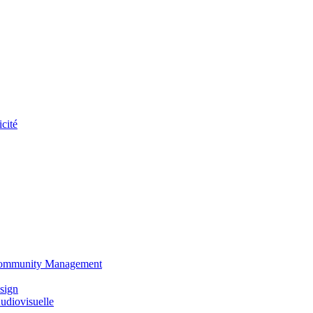
cité
 Community Management
sign
udiovisuelle