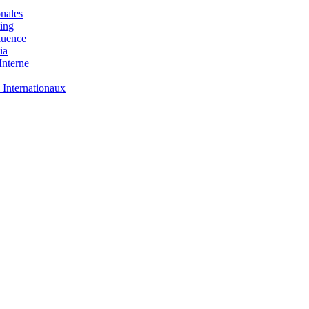
nales
ing
luence
ia
nterne
 Internationaux