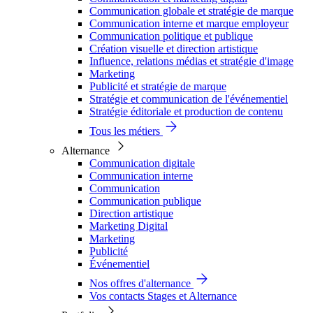
Communication globale et stratégie de marque
Communication interne et marque employeur
Communication politique et publique
Création visuelle et direction artistique
Influence, relations médias et stratégie d'image
Marketing
Publicité et stratégie de marque
Stratégie et communication de l'événementiel
Stratégie éditoriale et production de contenu
Tous les métiers
Alternance
Communication digitale
Communication interne
Communication
Communication publique
Direction artistique
Marketing Digital
Marketing
Publicité
Événementiel
Nos offres d'alternance
Vos contacts Stages et Alternance