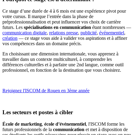
Ce stage d’une durée de 4 à 6 mois est une expérience pivot pour
votre cursus. Il marque l’entrée dans la phase de
préprofessionnalisation et peut influencer vos choix de carrière
futurs. Les
spécialisations en communication
étant nombreuses —
communication digitale
,
relations presse
,
publicité
,
événementiel
,
création
— ce stage vous aide à valider vos aspirations et à affiner
vos compétences dans un domaine précis.
En choisissant une dimension internationale, vous apprenez à
travailler dans un contexte multiculturel, à comprendre les
différences culturelles et à parfaire une 2nd langue, comme outil
professionnel, en fonction de la destination que vous choisirez.
Rejoignez l'ISCOM de Rouen en 3ème année
Les secteurs et postes à cibler
École de
marketing
,
école d’événementiel
, l'ISCOM forme les
futurs professionnels de la
communication
et met à disposition de
ses étudiants les outils nécessaires pour réussir un stage avec un peu