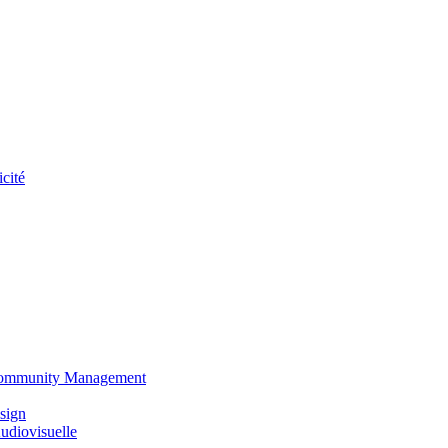
cité
 Community Management
sign
udiovisuelle