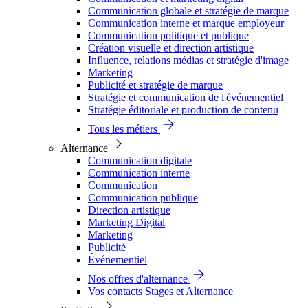
Communication globale et stratégie de marque
Communication interne et marque employeur
Communication politique et publique
Création visuelle et direction artistique
Influence, relations médias et stratégie d'image
Marketing
Publicité et stratégie de marque
Stratégie et communication de l'événementiel
Stratégie éditoriale et production de contenu
Tous les métiers
Alternance
Communication digitale
Communication interne
Communication
Communication publique
Direction artistique
Marketing Digital
Marketing
Publicité
Événementiel
Nos offres d'alternance
Vos contacts Stages et Alternance