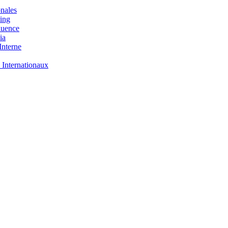
nales
ing
luence
ia
nterne
 Internationaux