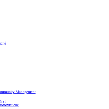
cité
 Community Management
sign
udiovisuelle