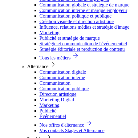
Communication globale et stratégie de marque
Communication interne et marque employeur
Communication politique et publique
Création visuelle et direction artistique
Influence, relations médias et stratégie d'image
Marketing
Publicité et stratégie de marque
Stratégie et communication de l'événementiel
Stratégie éditoriale et production de contenu
Tous les métiers
Alternance
Communication digitale
Communication interne
Communication
Communication publique
Direction artistique
Marketing Digital
Marketing
Publicité
Événementiel
Nos offres d'alternance
Vos contacts Stages et Alternance