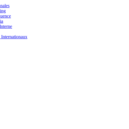
nales
ing
luence
ia
nterne
 Internationaux