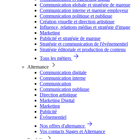
Communication globale et stratégie de marque
Communication interne et marque employeur
Communication politique et publique
Création visuelle et direction artistique
Influence, relations médias et stratégie d'image
Marketing
Publicité et stratégie de marque
Stratégie et communication de l'événementiel
Stratégie éditoriale et production de contenu
Tous les métiers
Alternance
Communication digitale
Communication interne
Communication
Communication publique
Direction artistique
Marketing Digital
Marketing
Publicité
Événementiel
Nos offres d'alternance
Vos contacts Stages et Alternance