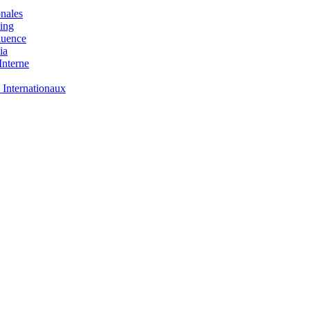
nales
ing
luence
ia
nterne
 Internationaux