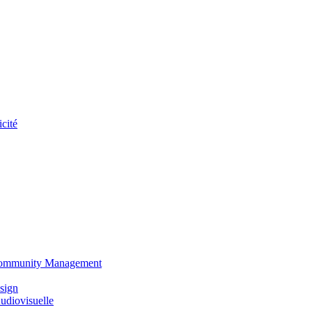
cité
 Community Management
sign
udiovisuelle