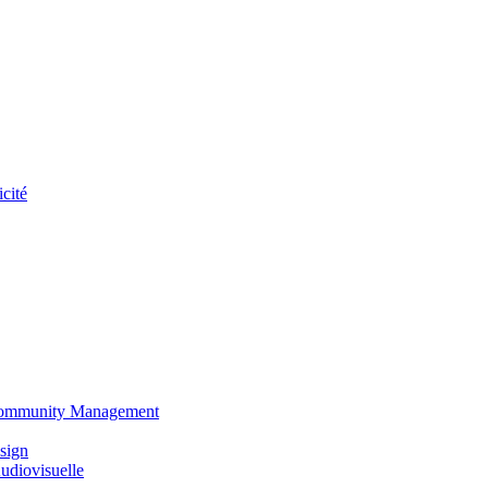
cité
 Community Management
sign
udiovisuelle