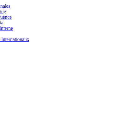
nales
ing
luence
ia
nterne
 Internationaux