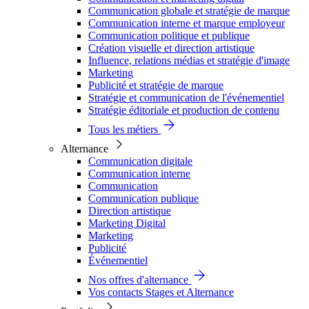
Communication globale et stratégie de marque
Communication interne et marque employeur
Communication politique et publique
Création visuelle et direction artistique
Influence, relations médias et stratégie d'image
Marketing
Publicité et stratégie de marque
Stratégie et communication de l'événementiel
Stratégie éditoriale et production de contenu
Tous les métiers
Alternance
Communication digitale
Communication interne
Communication
Communication publique
Direction artistique
Marketing Digital
Marketing
Publicité
Événementiel
Nos offres d'alternance
Vos contacts Stages et Alternance