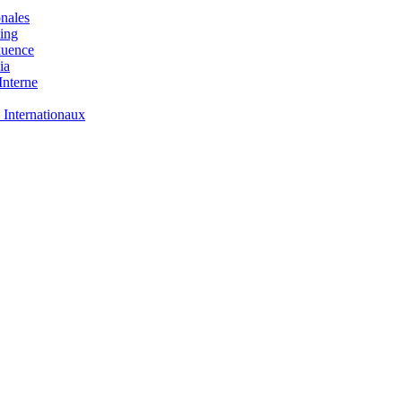
nales
ing
luence
ia
nterne
 Internationaux