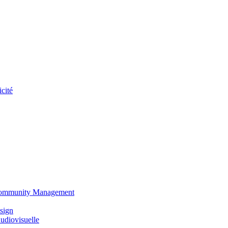
cité
 Community Management
sign
udiovisuelle