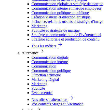
Communication globale et stratégie de marque
Communication interne et marque employeur
Communication politique et publique
Création visuelle et direction artistique
Influence, relations médias et stratégie d'image
Marketing
Publicité et stratégie de marque
Stratégie et communication de l'événementiel
Stratégie éditoriale et production de contenu
Tous les métiers
Alternance
Communication digitale
Communication interne
Communication
Communication publique
Direction artistique
Marketing Digital
Marketing
Publicité
Événementiel
Nos offres d'alternance
Vos contacts Stages et Alternance