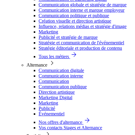
Communication globale et stratégie de marque
Communication interne et marque employeur
Communication politique et publique
Création visuelle et direction artistique
Influence, relations médias et stratégie d'image
Marketing
Publicité et stratégie de marque
Stratégie et communication de l'événementiel
Stratégie éditoriale et production de contenu
Tous les métiers
Alternance
Communication digitale
Communication interne
Communication
Communication publique
Direction artistique
Marketing Digital
Marketing
Publicité
Événementiel
Nos offres d'alternance
Vos contacts Stages et Alternance