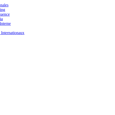
nales
ing
luence
ia
nterne
 Internationaux