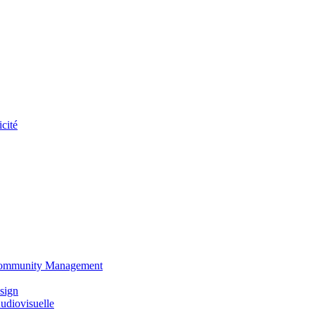
cité
 Community Management
sign
udiovisuelle