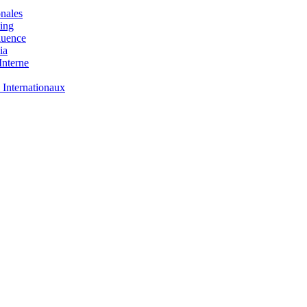
nales
ing
luence
ia
nterne
 Internationaux