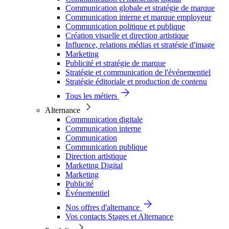
Communication globale et stratégie de marque
Communication interne et marque employeur
Communication politique et publique
Création visuelle et direction artistique
Influence, relations médias et stratégie d'image
Marketing
Publicité et stratégie de marque
Stratégie et communication de l'événementiel
Stratégie éditoriale et production de contenu
Tous les métiers
Alternance
Communication digitale
Communication interne
Communication
Communication publique
Direction artistique
Marketing Digital
Marketing
Publicité
Événementiel
Nos offres d'alternance
Vos contacts Stages et Alternance