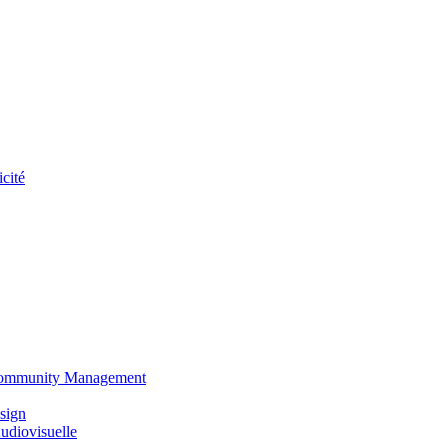
cité
 Community Management
sign
udiovisuelle