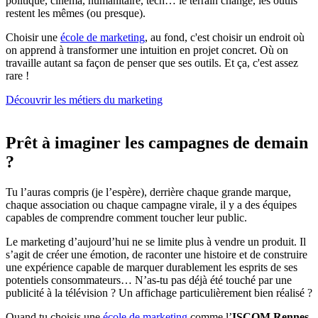
politique, cinéma, humanitaire, tech… le terrain change, les outils
restent les mêmes (ou presque).
Choisir une
école de marketing
, au fond, c'est choisir un endroit où
on apprend à transformer une intuition en projet concret. Où on
travaille autant sa façon de penser que ses outils. Et ça, c'est assez
rare !
Découvrir les métiers du marketing
Prêt à imaginer les campagnes de demain
?
Tu l’auras compris (je l’espère), derrière chaque grande marque,
chaque association ou chaque campagne virale, il y a des équipes
capables de comprendre comment toucher leur public.
Le marketing d’aujourd’hui ne se limite plus à vendre un produit. Il
s’agit de créer une émotion, de raconter une histoire et de construire
une expérience capable de marquer durablement les esprits de ses
potentiels consommateurs… N’as-tu pas déjà été touché par une
publicité à la télévision ? Un affichage particulièrement bien réalisé ?
Quand tu choisis une
école de marketing
comme l’
ISCOM Rennes
,