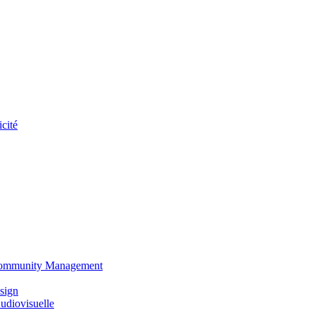
cité
 Community Management
sign
udiovisuelle