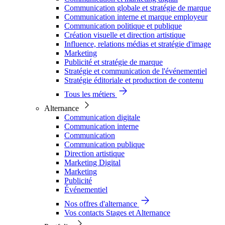
Communication globale et stratégie de marque
Communication interne et marque employeur
Communication politique et publique
Création visuelle et direction artistique
Influence, relations médias et stratégie d'image
Marketing
Publicité et stratégie de marque
Stratégie et communication de l'événementiel
Stratégie éditoriale et production de contenu
Tous les métiers
Alternance
Communication digitale
Communication interne
Communication
Communication publique
Direction artistique
Marketing Digital
Marketing
Publicité
Événementiel
Nos offres d'alternance
Vos contacts Stages et Alternance