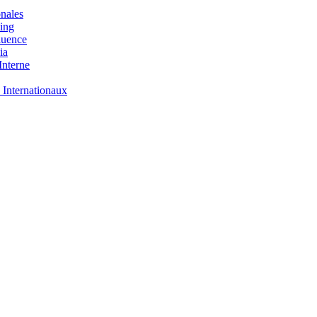
nales
ing
luence
ia
nterne
 Internationaux