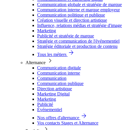
Communication globale et stratégie de marque
Communication interne et marque employeur
Communication politique et publique
Création visuelle et direction artistique
Influence, relations médias et stratégie d'image
Marketing
Publicité et stratégie de marque
Stratégie et communication de l'événementiel
Stratégie éditoriale et production de contenu
Tous les métiers
Alternance
Communication digitale
Communication interne
Communication
Communication publique
Direction artistique
Marketing Digital
Marketing
Publicité
Événementiel
Nos offres d'alternance
Vos contacts Stages et Alternance