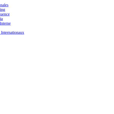
nales
ing
luence
ia
nterne
 Internationaux