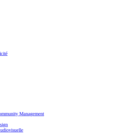
cité
 Community Management
sign
udiovisuelle