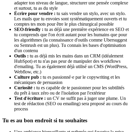
adapter ton niveau de langue, structurer une pensée complexe
et surtout, tu as du style
Écrire pour vendre :
tu sais vendre un stylo, avec un stylo.
Les mails que tu envoies sont systématiquement ouverts et tu
comptes tes mots pour être le plus chirurgical possible
SEO-friendly :
tu as déjà une première expérience en SEO et
tu comprends que l'on écrit autant pour les humains que pour
les algorithmes (la connaissance d'outils comme Ubersuggest
ou Semrush est un plus). Tu connais les bases d'optimisation
d'un contenu
Outils :
tu as déjà mis les mains dans un CRM (idéalement
HubSpot) et tu n'as pas peur de manipuler des workflows
d'emailing. Tu as également déjà utilisé un CMS (WordPress,
Webflow, etc.)
Culture pub :
tu es passionné·e par le copywriting et les
mécaniques de persuasion
Curiosité :
tu es capable de te passionner pour les subtilités
du prêt à taux zéro ou de l'isolation par l'extérieur
Test d'écriture :
un CV ne suffit pas à juger une plume. Un
test de rédaction (SEO ou emailing) sera proposé au cours du
process
Tu es au bon endroit si tu souhaites
Une ambiance bienveillante et rythmée qui favorise la prise