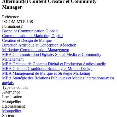
Alternant(e) Content Creator et Community
Manager
Référence
ISCOM-MTP-158
Formation(s)
Bachelor Communication Globale
Communication et Marketing Digital
Création et Design de Marque
Direction Artistique et Conception Rédaction
Marketing Communication Management
MBA Communication Digitale, Social Media et Community
Management
MBA Création de Contenu Digital et Production Audiovisuelle
MBA Création Graphique, Branding et Motion Design
MBA Management de Marque et Stratégie Marketing
MBA Stratégie des Relations Publiques et Médias Internationaux en
anglais
Type de contrat
Alternance
Localisation
Montpellier
Etablissement
Montpellier
Secteur