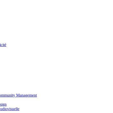
cité
 Community Management
sign
udiovisuelle