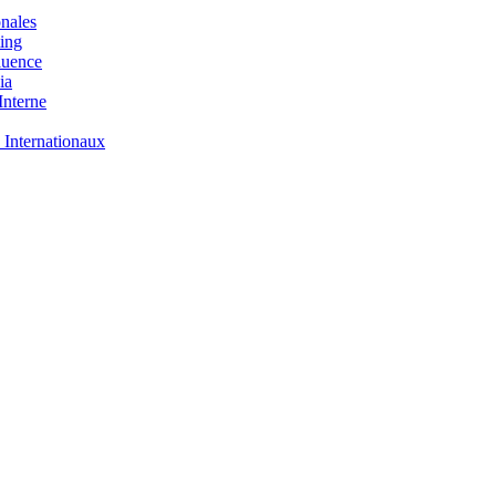
nales
ing
luence
ia
nterne
 Internationaux