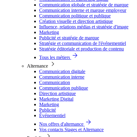
Communication globale et stratégie de marque
Communication interne et marque employeur
Communication politique et publique
Création visuelle et direction artistique
Influence, relations médias et stratégie d'image
Marketing
Publicité et stratégie de marque
Stratégie et communication de l'événementiel
Stratégie éditoriale et production de contenu
Tous les métiers
Alternance
Communication digitale
Communication interne
Communication
Communication publique
Direction artistique
Marketing Digital
Marketing
Publicité
Événementiel
Nos offres d'alternance
Vos contacts Stages et Alternance