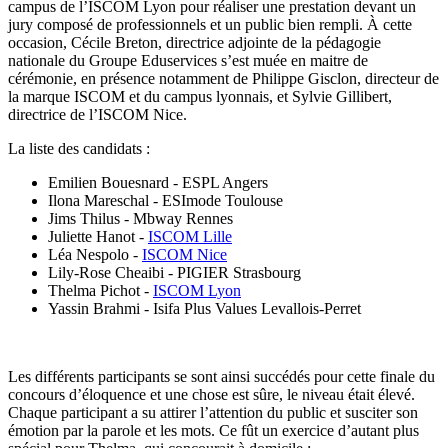
campus de l’ISCOM Lyon pour réaliser une prestation devant un
jury composé de professionnels et un public bien rempli. À cette
occasion, Cécile Breton, directrice adjointe de la pédagogie
nationale du Groupe Eduservices s’est muée en maitre de
cérémonie, en présence notamment de Philippe Gisclon, directeur de
la marque ISCOM et du campus lyonnais, et Sylvie Gillibert,
directrice de l’ISCOM Nice.
La liste des candidats :
Emilien Bouesnard - ESPL Angers
Ilona Mareschal - ESImode Toulouse
Jims Thilus - Mbway Rennes
Juliette Hanot -
ISCOM Lille
Léa Nespolo -
ISCOM Nice
Lily-Rose Cheaibi - PIGIER Strasbourg
Thelma Pichot -
ISCOM Lyon
Yassin Brahmi - Isifa Plus Values Levallois-Perret
Les différents participants se sont ainsi succédés pour cette finale du
concours d’éloquence et une chose est sûre, le niveau était élevé.
Chaque participant a su attirer l’attention du public et susciter son
émotion par la parole et les mots. Ce fût un exercice d’autant plus