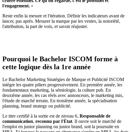
critère essentiel. Ce qu'on regarde, c'est le potentiel et
l'engagement.
»
Reste enfin la mesure et l'itération. Définir les indicateurs avant de
lancer, pas après. Mesurer la marque par les ventes, la notoriété,
l'attribution, la part de voix, et savoir réajuster.
Pourquoi le Bachelor ISCOM forme à
cette logique dès la 1re année
Le Bachelor Marketing Stratégies de Marque et Publicité ISCOM
intègre les quatre piliers progressivement. En première année, les
fondamentaux marketing, la sémiologie, la culture pub. En
deuxième année, les cas réels avec annonceurs, le marketing mix,
l'étude de marché terrain. En troisième année, la spécialisation
planning, brand strategy ou publicité.
Le titre certifié à la sortie est de niveau 6,
Responsable de
communication
,
reconnu par l'État
. Il ouvre soit le marché de
l'emploi en junior planning ou junior brand, soit la poursuite en
MBA. Et lorsque le passage en alternance s'opère en MBA, les frais