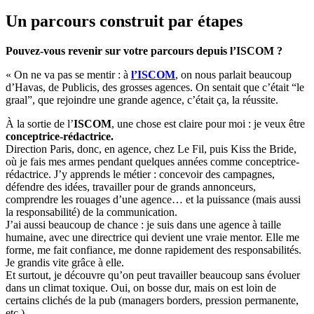
Un parcours construit par étapes
Pouvez-vous revenir sur votre parcours depuis l’ISCOM ?
«
On ne va pas se mentir : à
l’ISCOM
, on nous parlait beaucoup
d’Havas, de Publicis, des grosses agences. On sentait que c’était “le
graal”, que rejoindre une grande agence, c’était ça, la réussite.
À la sortie de l’
ISCOM
, une chose est claire pour moi : je veux être
conceptrice-rédactrice.
Direction Paris, donc, en agence, chez Le Fil, puis Kiss the Bride,
où je fais mes armes pendant quelques années comme conceptrice-
rédactrice. J’y apprends le métier : concevoir des campagnes,
défendre des idées, travailler pour de grands annonceurs,
comprendre les rouages d’une agence… et la puissance (mais aussi
la responsabilité) de la communication.
J’ai aussi beaucoup de chance : je suis dans une agence à taille
humaine, avec une directrice qui devient une vraie mentor. Elle me
forme, me fait confiance, me donne rapidement des responsabilités.
Je grandis vite grâce à elle.
Et surtout, je découvre qu’on peut travailler beaucoup sans évoluer
dans un climat toxique. Oui, on bosse dur, mais on est loin de
certains clichés de la pub (managers borders, pression permanente,
etc.).