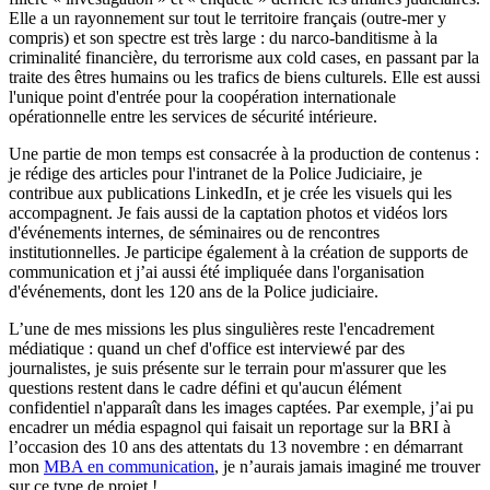
Elle a un rayonnement sur tout le territoire français (outre-mer y
compris) et son spectre est très large : du narco-banditisme à la
criminalité financière, du terrorisme aux cold cases, en passant par la
traite des êtres humains ou les trafics de biens culturels. Elle est aussi
l'unique point d'entrée pour la coopération internationale
opérationnelle entre les services de sécurité intérieure.
Une partie de mon temps est consacrée à la production de contenus :
je rédige des articles pour l'intranet de la Police Judiciaire, je
contribue aux publications LinkedIn, et je crée les visuels qui les
accompagnent. Je fais aussi de la captation photos et vidéos lors
d'événements internes, de séminaires ou de rencontres
institutionnelles. Je participe également à la création de supports de
communication et j’ai aussi été impliquée dans l'organisation
d'événements, dont les 120 ans de la Police judiciaire.
L’une de mes missions les plus singulières reste l'encadrement
médiatique : quand un chef d'office est interviewé par des
journalistes, je suis présente sur le terrain pour m'assurer que les
questions restent dans le cadre défini et qu'aucun élément
confidentiel n'apparaît dans les images captées. Par exemple, j’ai pu
encadrer un média espagnol qui faisait un reportage sur la BRI à
l’occasion des 10 ans des attentats du 13 novembre : en démarrant
mon
MBA en communication
, je n’aurais jamais imaginé me trouver
sur ce type de projet !